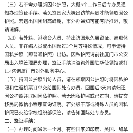
（三）若不需办理新因公护照，大概5个工作日后专办员通
知办理签证手续。若免签国家大概出访前两周才能领取因公
护照。若遇出国团组高峰期，市外办通知可能有所推迟，敬
请谅解。
（四）若外籍、港澳台人员、持出访国永久居留证、离退休
人员、非在编人员或出国超过3个月等特殊情况，可申请持
因私护照（即普通护照）出访。因私护照请前往厦门市公安
局出入境管理局办理，签证手续请咨询外国驻华使领馆或打
114咨询厦门市对外服务中心。
（五）持因公护照出访人员，请在领取因公护照时将因私护
照和往返机票订单交给国际处专办员。回国后3天内请归还
因公护照并取回因私护照。若无因私护照或已过期，请提交
移民局微信小程序查询证明。若处级干部或特殊人员的因私
护照已交给学校组织部保管，请告知国际处专办员。
二、签证手续：
（一）办理时间通常一个月。有些国家如印度、美国、加拿