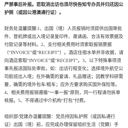
严禁事后补报。若取消出访也须尽快告知专办员并归还因公
护照（或因公港澳通行证）。
财务处温馨提醒:1、出国（境）人员报销时须提供出国审批
件、登机牌或出入境记录复印件、邀请函、合法有效票据及
付款记录等材料。2、支付相关费用时须索取报销票据
（“INVOICE”或“RECEIPT”）。酒店住宿水单并非收据，请
向酒店索取“INVOICE”或“RECEIPT”。3、以下特殊事项须
事先报送国际处审批，如：出访行程变化；选择境外航空公
司航班出入境；在外确需的宴请、礼品赠送；因教学科研需
要，确需的境外包车/租车；应外方要求购买国外保险等。
4、相关费用报销遵循“一事一报”原则，同一行程请勿拆单
核报。5、不得通过中介机构“打包”付费。
组织部/党建办温馨提醒：党员持因私护照（或因私通行
证）出国（境）前，应完成办理保留组织生活（党籍）手