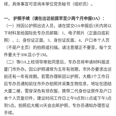
续，具体事宜可咨询本单位党务秘书（组织员）。
一、 护照手续（请在出访前提早至少两个月申报OA）：
（一）持因公护照出访人员，请在提交OA申报后3天内将以
下材料发给国际处专办员邮箱：1、电子照片（正面白底彩
照）、2、身份证正面、3、身份证反面、4、户口本个人页
（不是户主页）的拍照或扫描。请注意摆正不要歪，每个文
件要大于30K且小于1M。
（二）等OA上校领导审批同意后，专办员将申请材料报送
厦门市外办。因公护照通常为五年有效期，市外办要求出访
前还有一年有效期。若需办理新因公护照，大概3个工作日
后专办员通知前往市外办拍照并采集生物信息，地址在团结
大厦二楼，需穿深色有领衣服，携带二代身份证原件及户口
本个人页复印件，建议时间工作日上午9点到11点或下午3点
到5点。拍照后大概10天会出新护照，专办员通知办理签证
手续。