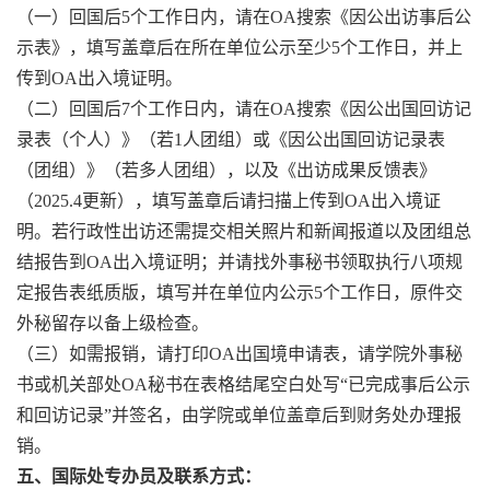
（一）回国后5个工作日内，请在OA搜索《因公出访事后公
示表》，填写盖章后在所在单位公示至少5个工作日，并上
传到OA出入境证明。
（二）回国后7个工作日内，请在OA搜索《因公出国回访记
录表（个人）》（若1人团组）或《因公出国回访记录表
（团组）》（若多人团组），以及《出访成果反馈表》
（2025.4更新），填写盖章后请扫描上传到OA出入境证
明。
若行政性出访还
需提交相关照片和新闻报道以及团组总
结报告到OA出入境证明；并请找外事秘书领取执行八项规
定报告表纸质版，填写并在单位内公示5个工作日，原件交
外秘留存以备上级检查。
（三）如需报销，请打印OA出国境申请表，请学院外事秘
书或机关部处OA秘书在表格结尾空白处写“已完成事后公示
和回访记录”并签名，由学院或单位盖章后到财务处办理报
销。
五、国际处专办员及联系方式：