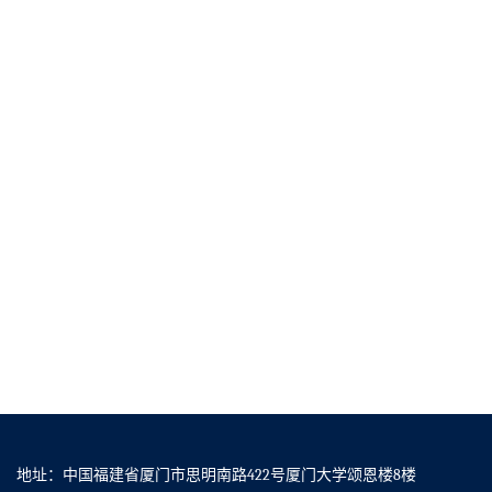
地址：中国福建省厦门市思明南路422号厦门大学颂恩楼8楼