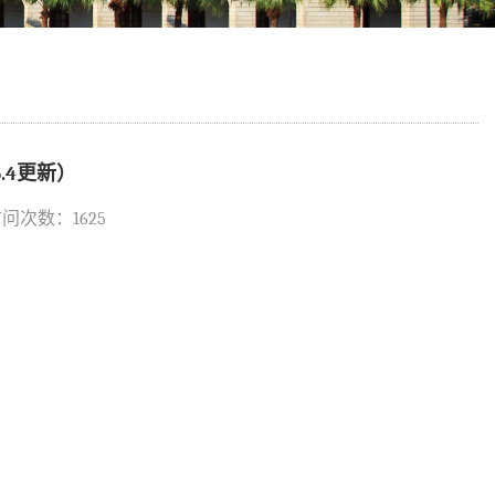
.4更新）
 访问次数：
1625