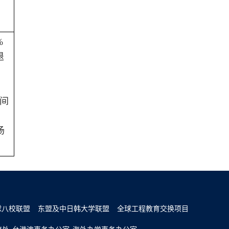
%
退
期间
场
球八校联盟
东盟及中日韩大学联盟
全球工程教育交换项目