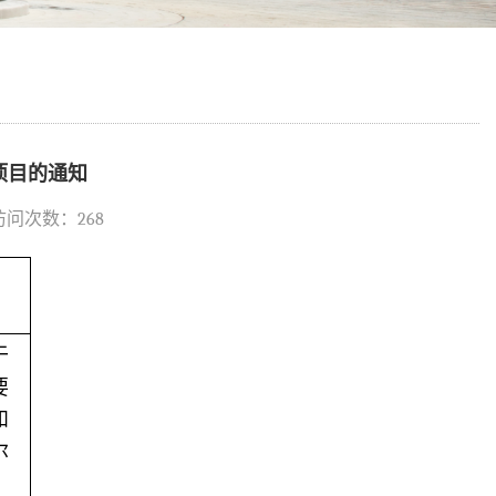
项目的通知
 访问次数：
268
于
要
和
尔