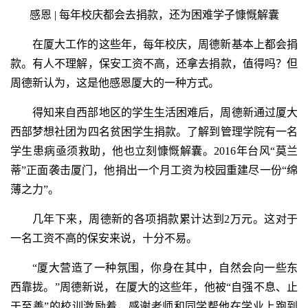
感恩 | 每年校庆都会去捐款，还为困难学子慷慨解囊
在厦大工作的这些年，每年校庆，周德新基本上都会捐
款。有人不理解，保安工资不高，还拿去捐款，值得吗？但
周德新认为，这是他感恩厦大的一种方式。
得知来自西部地区的学生生活困难后，周德新通过厦大
西部梦想社团为四名贫困学生捐款。了解到管理学院有一名
学生患病亟须救助，他也立刻慷慨解囊。2016年台风“莫兰
蒂”正面袭击厦门，他捐出一个月工资为校园重建尽一份“绵
薄之力”。
几年下来，周德新的各项捐款累计达到2万元。这对于
一名工资不高的保安来说，十分不易。
“厦大营造了一种氛围，你身在其中，自然会向一些东
西靠拢。”周德新说，在厦大的这些年，他被“自强不息、止
于至善”的校训激励着，感谢老师和同学帮他在学业上跑到