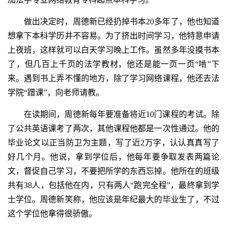
做出决定时，周德新已经扔掉书本20多年了，他也知道
想拿下本科学历并不容易。为了挤出时间学习，他特意申请
上夜班，这样就可以白天学习晚上工作。虽然多年没摸书本
了，但几百上千页的法学教材，他还是能一页一页“啃”下
来。遇到书上弄不懂的地方，除了学习网络课程，他还去法
学院“蹭课”，向老师请教。
在读期间，周德新每年要准备将近10门课程的考试。除
了公共英语课考了两次，其他课程他都是一次性通过。他的
毕业论文以正当防卫为主题，写了近2万字，认认真真写了
好几个月。他说，拿到学位后，他每年要争取发表两篇论
文，督促自己学习，不要把所学的东西忘掉。他所在的班级
共有38人，包括他在内，只有两人“跑完全程”，最终拿到学
士学位。周德新笑称，他应该是年纪最大的毕业生了，不过
这个学位他拿得很骄傲。