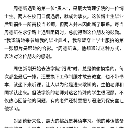
周德新遇到的第一位“贵人”，是厦大管理学院的一位博
士生。两人在校门口偶遇后，就成为挚友。这位博士生毕业
后到福州一所高校当老师，但两人并未因此断了联系。每当
周德新在求学路上遇到阻碍时，总能得到这位朋友的鼓励。
“我邀请她来参加我的毕业典礼，我希望穿上学士服拍的第
一张照片是跟她的合影。”周德新说，他想通过这种方式，
表达对这位朋友的感谢。
周德新刚开始去法学院“蹭课”时，总是偷偷摸摸的，每
次都坐最后一排，还要换下工作制服才敢去教室，也不带书
本，就坐下来听课，让人以为他是进来歇脚的，生怕老师和
同学认出来。但法学院的老师对这名特殊的学生很照顾，不
仅热心回答他的问题，有的老师还特意把专著送到保安室让
他学习。
对周德新来说，最大的挑战是英语学习。他的英语储备