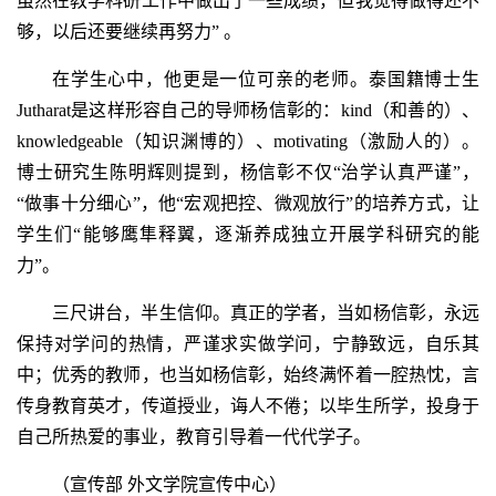
虽然在教学科研工作中做出了一些成绩，但我觉得做得还不
够，以后还要继续再努力” 。
在学生心中，他更是一位可亲的老师。泰国籍博士生
Jutharat是这样形容自己的导师杨信彰的：kind（和善的）、
knowledgeable（知识渊博的）、motivating（激励人的）。
博士研究生陈明辉则提到，杨信彰不仅“治学认真严谨”，
“做事十分细心”，他“宏观把控、微观放行”的培养方式，让
学生们“能够鹰隼释翼，逐渐养成独立开展学科研究的能
力”。
三尺讲台，半生信仰。真正的学者，当如杨信彰，永远
保持对学问的热情，严谨求实做学问，宁静致远，自乐其
中；优秀的教师，也当如杨信彰，始终满怀着一腔热忱，言
传身教育英才，传道授业，诲人不倦；以毕生所学，投身于
自己所热爱的事业，教育引导着一代代学子。
（宣传部 外文学院宣传中心）