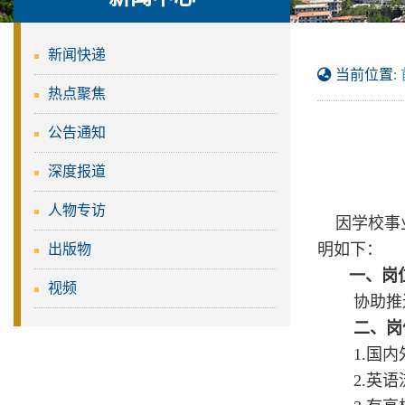
新闻快递
当前位置:
热点聚焦
公告通知
深度报道
人物专访
因学校事
明如下：
出版物
一、岗位
视频
协助推
二、岗
1.国
2.英