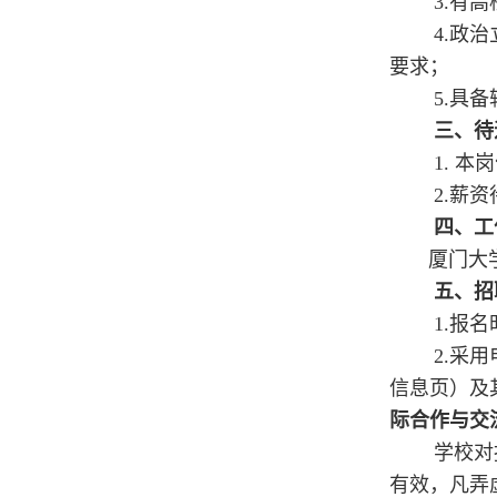
3.有
4.政
要求；
5.具
三、待
1. 
2.薪
四、工
厦门大学
五、招
1.报名
2.采
信息页）及其
际合作与交
学校对
有效，凡弄