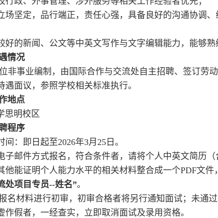
高校行政、外事管理、涉外服务等相关工作经验者优先；
治立场坚定，品行端正，责任心强，具备良好的沟通协调
备较好的新闻、公文等中英文写作与文字编辑能力，能够熟练操作电脑
遇情况
本岗位非事业编制，由国际合作与交流处自主招聘、签订劳
资待遇面议，参照学校相关标准执行。
作地点
思明校区
聘程序
时间：即日起至2026年3月25日。
用电子邮件方式报名，符合条件者，请将个人中英文简历
他能证明个人能力水平的相关材料整合成一个PDF文件，发送到y
流处项目专员
--
姓名”
。
报名材料进行初审，初审合格者将另行通知面试；未通过
虚作假者，一经查实，立即取消面试及录用资格。